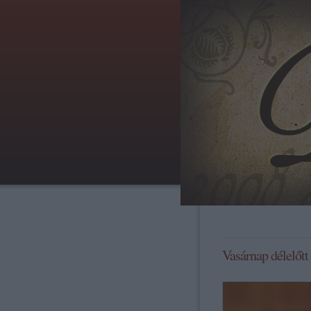
Vasárnap délelőtt s