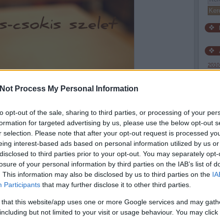
2010
2009
2009
2009
Not Process My Personal Information
2009
2009 
2009
to opt-out of the sale, sharing to third parties, or processing of your per
2009 
2009
formation for targeted advertising by us, please use the below opt-out s
2009
r selection. Please note that after your opt-out request is processed y
2009
2008
eing interest-based ads based on personal information utilized by us or
Tová
disclosed to third parties prior to your opt-out. You may separately opt-
losure of your personal information by third parties on the IAB’s list of
. This information may also be disclosed by us to third parties on the
IA
Participants
that may further disclose it to other third parties.
Ez a
 that this website/app uses one or more Google services and may gath
Neve
vált
including but not limited to your visit or usage behaviour. You may click 
Licen