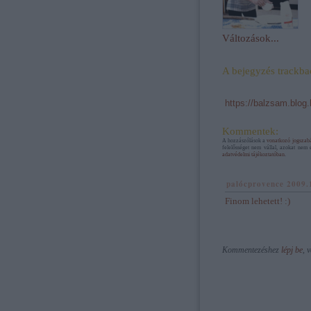
Változások...
A bejegyzés trackba
https://balzsam.blog
Kommentek:
A hozzászólások a
vonatkozó jogszab
felelősséget nem vállal, azokat nem 
adatvédelmi tájékoztatóban
.
palócprovence
2009.
Finom lehetett! :)
Kommentezéshez
lépj be
, 