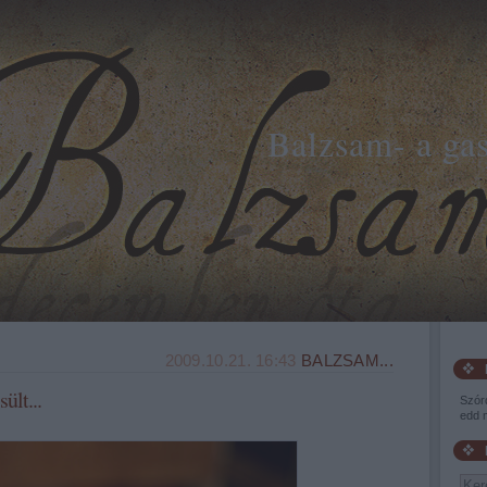
Balzsam- a ga
2009.10.21. 16:43
BALZSAM...
ült...
Szór
edd m