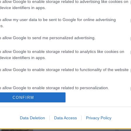
o allow Google to enable storage related to advertising like cookies on
errel, és a csokis-vajas keverék felével. Hozzáforgattam a felvert
evice identifiers in apps.
tet a sütőporral. Gyümölcskenyérformában megsütöttem, a végén bevontam a
mel, és megszórtam mandulával.
o allow my user data to be sent to Google for online advertising
s.
Tetszik
0
to allow Google to send me personalized advertising.
o allow Google to enable storage related to analytics like cookies on
evice identifiers in apps.
o allow Google to enable storage related to functionality of the website
o allow Google to enable storage related to personalization.
CONFIRM
o allow Google to enable storage related to security, including
Az éves
Nyári szünet
szertartás
után...
cation functionality and fraud prevention, and other user protection.
Data Deletion
Data Access
Privacy Policy