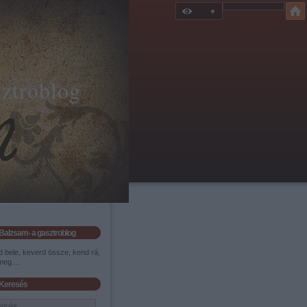
sztroblog
Balzsam- a gasztroblog
d bele, keverd össze, kend rá,
eg....
Keresés