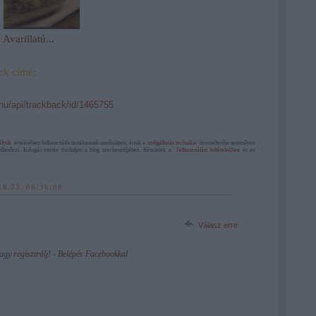
Avarillatú...
ck címe:
.hu/api/trackback/id/1465755
ályok
értelmében felhasználói tartalomnak minősülnek, értük a
szolgáltatás technikai
üzemeltetője semmilyen
ellenőrzi. Kifogás esetén forduljon a blog szerkesztőjéhez. Részletek a
Felhasználási feltételekben
és az
10.22. 08:36:00
Válasz erre
vagy
regisztrálj
! ‐
Belépés Facebookkal