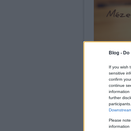
Blog -
Do 
If you wish 
sensitive in
confirm you
continue se
information 
further disc
participants
Downstream 
Please note
information 