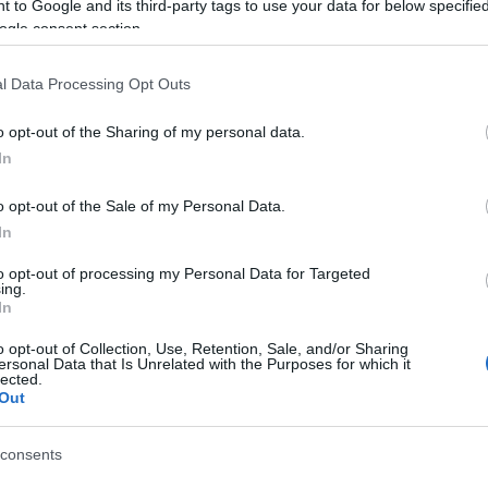
 to Google and its third-party tags to use your data for below specifi
szab
ogle consent section.
ak a munka, de a hétvégén süthetnékem támadt, miután hazajött velem némi
l Data Processing Opt Outs
valók tökegyszerűek, az eredmény viszont isteni lett, úgyhogy tényleg
o opt-out of the Sharing of my personal data.
In
o opt-out of the Sale of my Personal Data.
In
to opt-out of processing my Personal Data for Targeted
ing.
In
o opt-out of Collection, Use, Retention, Sale, and/or Sharing
ersonal Data that Is Unrelated with the Purposes for which it
lected.
er
Out
consents
tt összeolvasztottam, a tojásokat szétválasztottam, a sárgáját kikevertem a