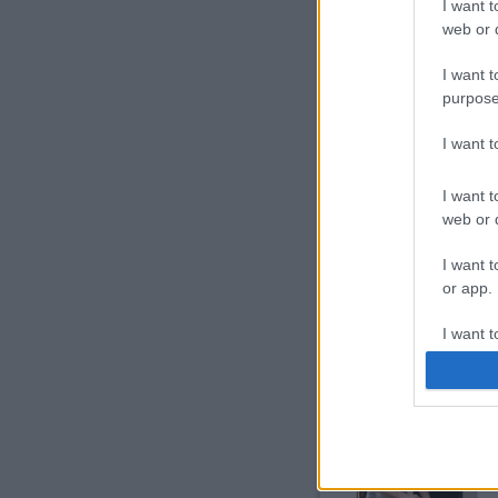
I want t
cukorral, a mézeskalácsfűsz
web or d
tojásfehérjéket, és a lisz
maradék csokis vajas krém
I want t
purpose
I want 
1
komment
I want t
web or d
Ajánlott bejegyzések:
I want t
or app.
I want t
I want t
Bármilyen
salátához
authenti